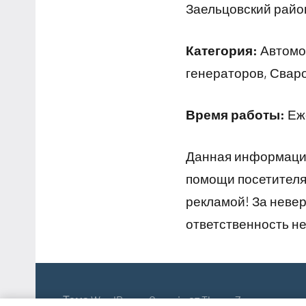
Заельцовский район
Категория:
Автомой
генераторов, Свар
Время работы:
Еже
Данная информация
помощи посетителям
рекламой! За неве
ответственность не
Тема WordPress: Occasio от ThemeZee.