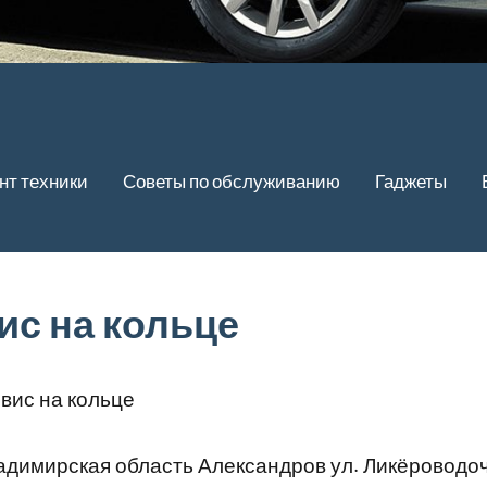
нт техники
Советы по обслуживанию
Гаджеты
ис на кольце
вис на кольце
димирская область Александров ул. Ликёроводоч