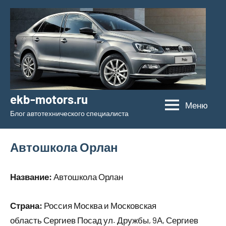
Перейти
к
содержимому
ekb-motors.ru
Меню
Блог автотехнического специалиста
Автошкола Орлан
Название:
Автошкола Орлан
Страна:
Россия Москва и Московская
область Сергиев Посад ул. Дружбы, 9А, Сергиев