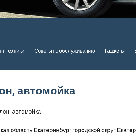
нт техники
Советы по обслуживанию
Гаджеты
он, автомойка
лон, автомойка
ая область Екатеринбург городской округ Екате