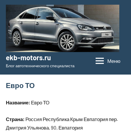
Перейти
к
содержимому
ekb-motors.ru
Меню
Блог автотехнического специалиста
Евро ТО
Название:
Евро ТО
Страна:
Россия Республика Крым Евпатория пер.
Дмитрия Ульянова, 90, Евпатория