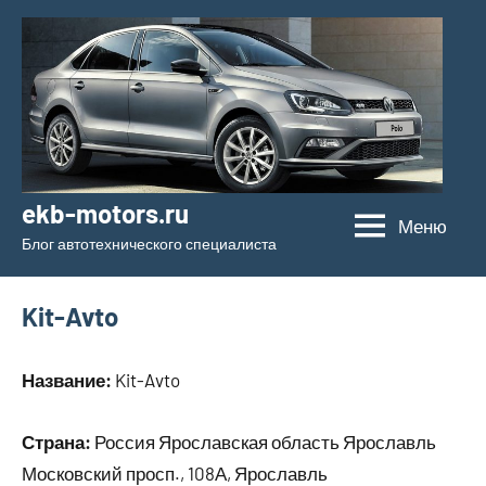
Перейти
к
содержимому
ekb-motors.ru
Меню
Блог автотехнического специалиста
Kit-Avto
Название:
Kit-Avto
Страна:
Россия Ярославская область Ярославль
Московский просп., 108А, Ярославль