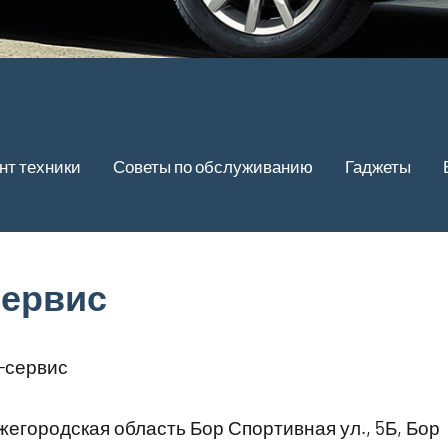
нт техники
Советы по обслуживанию
Гаджеты
ервис
-сервис
егородская область Бор Спортивная ул., 5Б, Бор