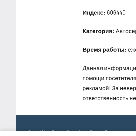
Индекс:
606440
Категория:
Автосер
Время работы:
еже
Данная информация
помощи посетителям
рекламой! За неве
ответственность не
Тема WordPress: Occasio от ThemeZee.