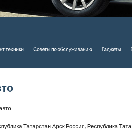
нт техники
Советы по обслуживанию
Гаджеты
вто
авто
публика Татарстан Арск Россия, Республика Тата