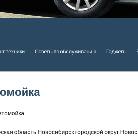
нт техники
Советы по обслуживанию
Гаджеты
томойка
втомойка
кая область Новосибирск городской округ Новос