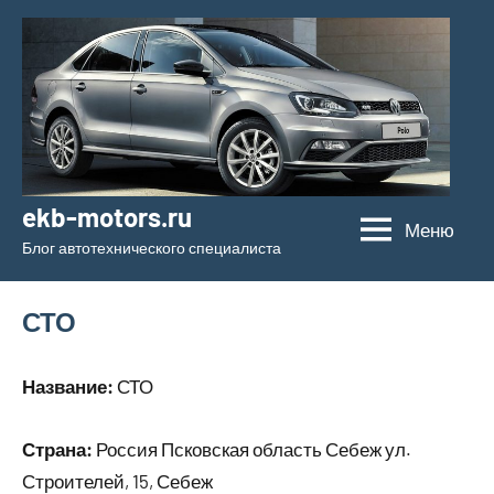
Перейти
к
содержимому
ekb-motors.ru
Меню
Блог автотехнического специалиста
СТО
Название:
СТО
Страна:
Россия Псковская область Себеж ул.
Строителей, 15, Себеж