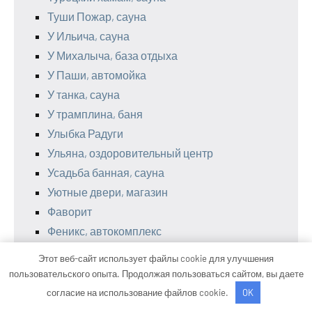
Туши Пожар, сауна
У Ильича, сауна
У Михалыча, база отдыха
У Паши, автомойка
У танка, сауна
У трамплина, баня
Улыбка Радуги
Ульяна, оздоровительный центр
Усадьба банная, сауна
Уютные двери, магазин
Фаворит
Феникс, автокомплекс
Филиал Адакт
Этот веб-сайт использует файлы cookie для улучшения
Формула
пользовательского опыта. Продолжая пользоваться сайтом, вы даете
Фритаун
согласие на использование файлов cookie.
OK
Хаммер