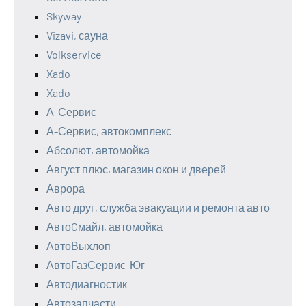
Skyway
Vizavi, сауна
Volkservice
Xado
Xado
А-Сервис
А-Сервис, автокомплекс
Абсолют, автомойка
Август плюс, магазин окон и дверей
Аврора
Авто друг, служба эвакуации и ремонта авто
АвтоCмайл, автомойка
АвтоВыхлоп
АвтоГазСервис-Юг
Автодиагностик
Автозапчасти