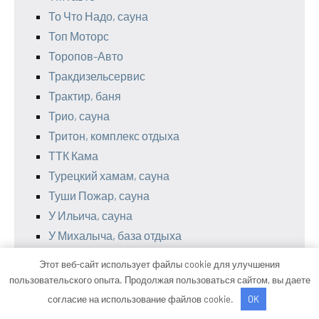
То Что Надо, сауна
Топ Моторс
Торопов-Авто
Тракдизельсервис
Трактир, баня
Трио, сауна
Тритон, комплекс отдыха
ТТК Кама
Турецкий хамам, сауна
Туши Пожар, сауна
У Ильича, сауна
У Михалыча, база отдыха
У Паши, автомойка
Этот веб-сайт использует файлы cookie для улучшения
У танка, сауна
пользовательского опыта. Продолжая пользоваться сайтом, вы даете
У трамплина, баня
согласие на использование файлов cookie.
OK
Улыбка Радуги