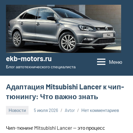
Перейти
к
содержимому
ekb-motors.ru
Меню
Блог автотехнического специалиста
Адаптация Mitsubishi Lancer к чип-
тюнингу: Что важно знать
Новости
5 июля 2026
Avtor
Нет комментариев
Чип-тюнинг Mitsubishi Lancer — это процесс