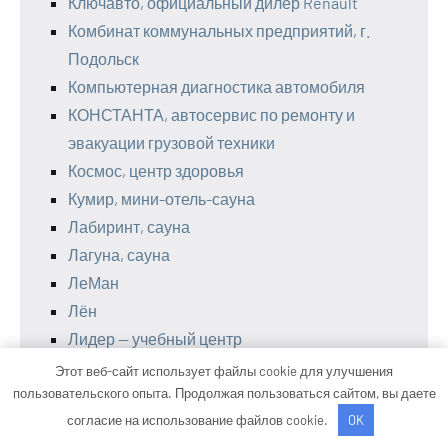
Ключавто, официальный дилер Renault
Комбинат коммунальных предприятий, г.
Подольск
Компьютерная диагностика автомобиля
КОНСТАНТА, автосервис по ремонту и
эвакуации грузовой техники
Космос, центр здоровья
Кумир, мини-отель-сауна
Лабиринт, сауна
Лагуна, сауна
ЛеМан
Лён
Лидер — учебный центр
Лидер, гостиничный комплекс
Этот веб-сайт использует файлы cookie для улучшения
Литвиново, загородный рыболовный клуб
пользовательского опыта. Продолжая пользоваться сайтом, вы даете
согласие на использование файлов cookie.
OK
ЛОТЕКС, торговая компания