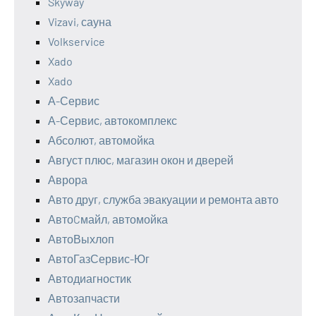
Skyway
Vizavi, сауна
Volkservice
Xado
Xado
А-Сервис
А-Сервис, автокомплекс
Абсолют, автомойка
Август плюс, магазин окон и дверей
Аврора
Авто друг, служба эвакуации и ремонта авто
АвтоCмайл, автомойка
АвтоВыхлоп
АвтоГазСервис-Юг
Автодиагностик
Автозапчасти