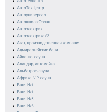
Автотехцентр
АвтоТехЦентр
Автоуниверсал
Автошкола Орлан
Автоэлектрик
Автоэлектрика 83
Агат, производственная компания
Адмиралтейские бани
Айвенго, сауна
Аландар, автомойка
Альбатрос, сауна
Африка, VIP-сауна
Баня №1
Баня №1
Баня №3
Баня №6