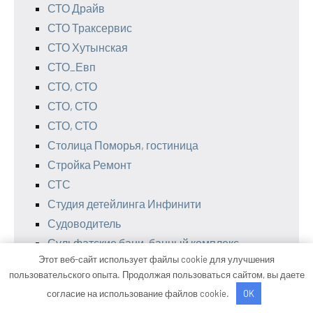
СТО Драйв
СТО Траксервис
СТО Хутынская
СТО_Евп
СТО, СТО
СТО, СТО
СТО, СТО
Столица Поморья, гостиница
Стройка Ремонт
СТС
Студия детейлинга Инфинити
Судоводитель
Сульфатские бани, банный комплекс
Этот веб-сайт использует файлы cookie для улучшения
Сумкино, спортивный комплекс
пользовательского опыта. Продолжая пользоваться сайтом, вы даете
Таганская пещера, сауна
согласие на использование файлов cookie.
OK
Таежное озеро, база отдыха