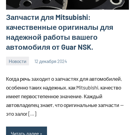
Запчасти для Mitsubishi:
качественные оригиналы для
надежной работы вашего
автомобиля от Guar NSK.
Новости
12 декабря 2024
Avtor
Нет
комментариев
Когда речь заходит о запчастях для автомобилей,
особенно таких надежных, как Mitsubishi, качество
имеет первостепенное значение. Каждый
автовладелец знает, что оригинальные запчасти —
это залог […]
Читать далее