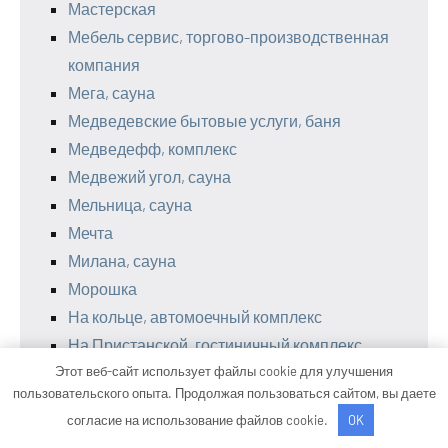
Мастерская
Мебель сервис, торгово-производственная
компания
Мега, сауна
Медведевские бытовые услуги, баня
Медведефф, комплекс
Медвежий угол, сауна
Мельница, сауна
Мечта
Милана, сауна
Морошка
На кольце, автомоечный комплекс
На Пристанской, гостиничный комплекс
Этот веб-сайт использует файлы cookie для улучшения
На сладкой базе, автомойка
пользовательского опыта. Продолжая пользоваться сайтом, вы даете
Навигатор на Московской, гостевой дом
согласие на использование файлов cookie.
OK
Нано-мойка кох, автомойка