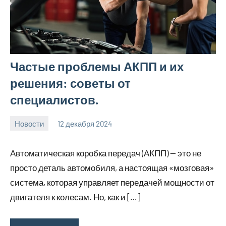
Частые проблемы АКПП и их
решения: советы от
специалистов.
Новости
12 декабря 2024
Avtor
Нет
комментариев
Автоматическая коробка передач (АКПП) — это не
просто деталь автомобиля, а настоящая «мозговая»
система, которая управляет передачей мощности от
двигателя к колесам. Но, как и […]