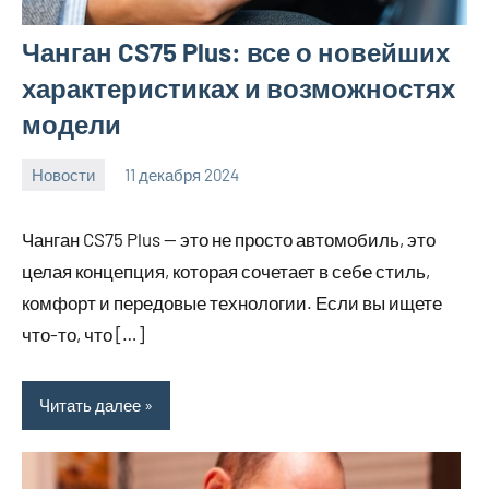
Чанган CS75 Plus: все о новейших
характеристиках и возможностях
модели
Новости
11 декабря 2024
Avtor
Нет
комментариев
Чанган CS75 Plus — это не просто автомобиль, это
целая концепция, которая сочетает в себе стиль,
комфорт и передовые технологии. Если вы ищете
что-то, что […]
Читать далее