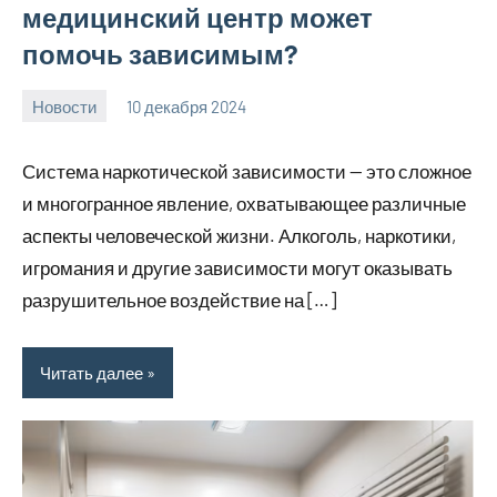
медицинский центр может
помочь зависимым?
Новости
10 декабря 2024
Avtor
Нет
комментариев
Система наркотической зависимости — это сложное
и многогранное явление, охватывающее различные
аспекты человеческой жизни. Алкоголь, наркотики,
игромания и другие зависимости могут оказывать
разрушительное воздействие на […]
Читать далее