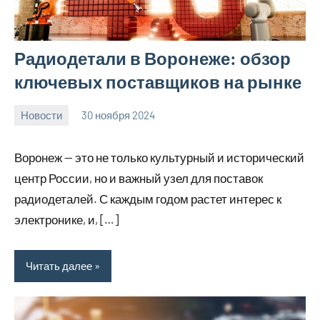
Радиодетали в Воронеже: обзор
ключевых поставщиков на рынке
Новости
30 ноября 2024
Avtor
Нет
комментариев
Воронеж — это не только культурный и исторический
центр России, но и важный узел для поставок
радиодеталей. С каждым годом растет интерес к
электронике, и, […]
Читать далее