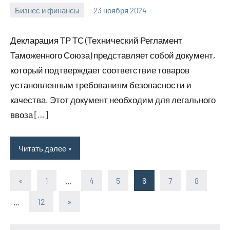
Бизнес и финансы
23 ноября 2024
Avtor
Нет
комментариев
Декларация ТР ТС (Технический Регламент
Таможенного Союза) представляет собой документ,
который подтверждает соответствие товаров
установленным требованиям безопасности и
качества. Этот документ необходим для легального
ввоза […]
Читать далее
«
Предыдущие
1
…
4
5
6
7
8
Пагинация
записи
…
12
Следующие
»
записей
записи