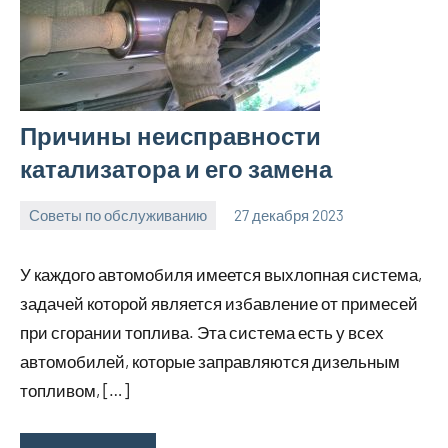
Причины неисправности
катализатора и его замена
Советы по обслуживанию
27 декабря 2023
ekb_motors_r
Нет
комментариев
У каждого автомобиля имеется выхлопная система,
задачей которой является избавление от примесей
при сгорании топлива. Эта система есть у всех
автомобилей, которые заправляются дизельным
топливом, […]