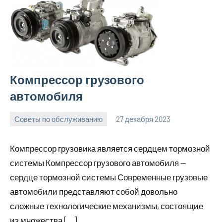
Компрессор грузового
автомобиля
Советы по обслуживанию
27 декабря 2023
ekb_motors_r
Нет
комментариев
Компрессор грузовика является сердцем тормозной
системы Компрессор грузового автомобиля —
сердце тормозной системы Современные грузовые
автомобили представляют собой довольно
сложные технологические механизмы, состоящие
из множества […]