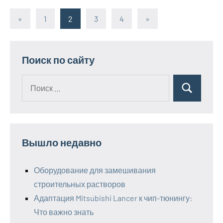
«
Предыдущие
1
2
3
4
Следующие
»
Пагинация
записи
записи
записей
Поиск по сайту
Поиск
Поиск
для:
Вышло недавно
Оборудование для замешивания
строительных растворов
Адаптация Mitsubishi Lancer к чип-тюнингу:
Что важно знать