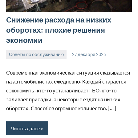
Снижение расхода на низких
оборотах: плохие решения
экономии
Советы по обслуживанию
27 декабря 2023
ekb_motors_r
Нет
комментариев
Современная экономическая ситуация сказывается
на автомобилистах ежедневно. Каждый старается
сэкономить: кто-то устанавливает ГБО, кто-то
заливает присадки, а некоторые ездят на низких
оборотах. Способов огромное количество, […]
Читать далее