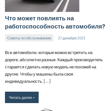
Что может повлиять на
работоспособность автомобиля?
Советы по обслуживанию
27 декабря 2023
ekb_motors_r
Нет
комментариев
Все автомобили, которые можно встретить на
дороге, абсолютно разные. Каждый производитель
старается сделать новую модель не похожей на
другие. Чтобы у машины была своя
индивидуальность. […]
Читать далее