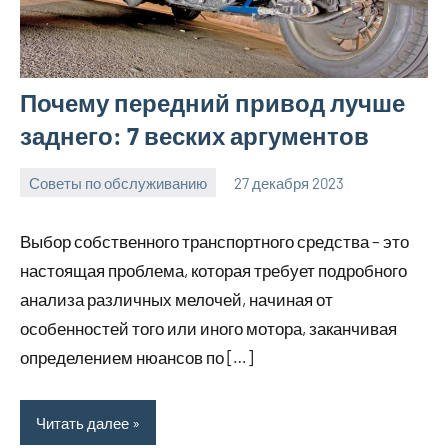
Почему передний привод лучше
заднего: 7 веских аргументов
Советы по обслуживанию
27 декабря 2023
ekb_motors_r
Нет
комментариев
Выбор собственного транспортного средства – это
настоящая проблема, которая требует подробного
анализа различных мелочей, начиная от
особенностей того или иного мотора, заканчивая
определением нюансов по […]
Читать далее