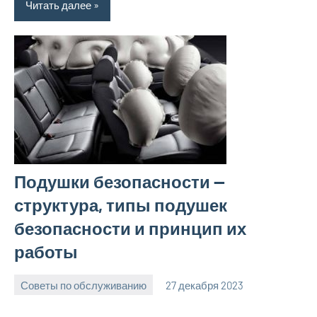
Читать далее
Подушки безопасности —
структура, типы подушек
безопасности и принцип их
работы
Советы по обслуживанию
27 декабря 2023
ekb_motors_r
Нет
комментариев