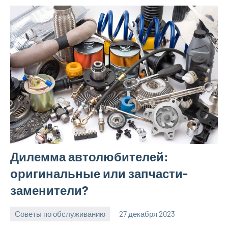
Дилемма автолюбителей:
оригинальные или запчасти-
заменители?
Советы по обслуживанию
27 декабря 2023
ekb_motors_r
Нет