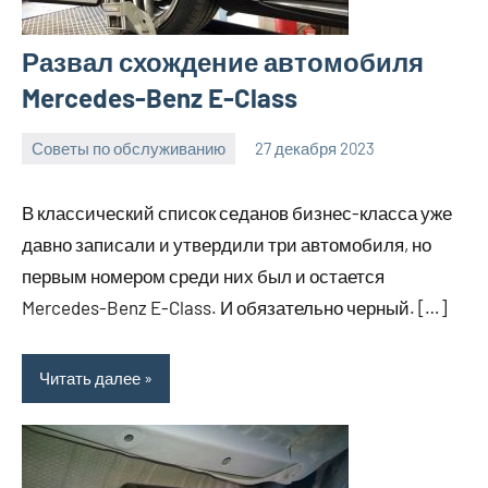
Развал схождение автомобиля
Mercedes-Benz E-Class
Советы по обслуживанию
27 декабря 2023
ekb_motors_r
Нет
комментариев
В классический список седанов бизнес-класса уже
давно записали и утвердили три автомобиля, но
первым номером среди них был и остается
Mercedes-Benz E-Class. И обязательно черный. […]
Читать далее