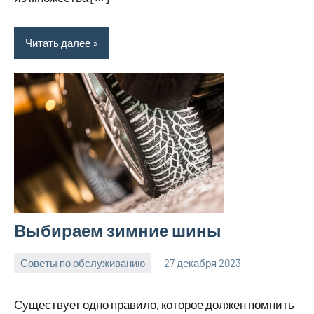
Читать далее
Выбираем зимние шины
Советы по обслуживанию
27 декабря 2023
ekb_motors_r
Нет
комментариев
Существует одно правило, которое должен помнить