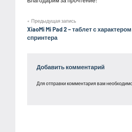
Благодарим за прочтение!
Предыдущая запись
Навигация
XiaoMi Mi Pad 2 – таблет с характером
спринтера
по
записям
Добавить комментарий
Для отправки комментария вам необходим