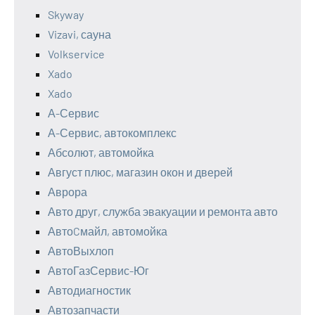
Skyway
Vizavi, сауна
Volkservice
Xado
Xado
А-Сервис
А-Сервис, автокомплекс
Абсолют, автомойка
Август плюс, магазин окон и дверей
Аврора
Авто друг, служба эвакуации и ремонта авто
АвтоCмайл, автомойка
АвтоВыхлоп
АвтоГазСервис-Юг
Автодиагностик
Автозапчасти