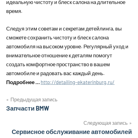
идеальную чистоту и блеск салона на длительное
время.
Следуя этим советам и секретам детейлинга, вы
сможете сохранить чистоту и блеск салона
автомобиля на высоком уровне. Регулярный уход и
внимательное отношение к деталям помогут
создать комфортное пространство в вашем
автомобиле и радовать вас каждый день.
Подробнее …
http://detailing-ekaterinburg.ru/
Предыдущая запись
Навигация
Запчасти BMW
по
Следующая запись
Сервисное обслуживание автомобилей
записям