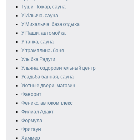
Туши Пожар, сауна
У Ильича, сауна
У Михалыча, база отдыха
У Паши, автомойка
У танка, сауна
У трамплина, баня
Улыбка Радуги
Ульяна, оздоровительный центр
Усадьба банная, сауна
Уютные двери, магазин
Фаворит
Феникс, автокомплекс
Филиал Адакт
Формула
Фритаун
Хаммер