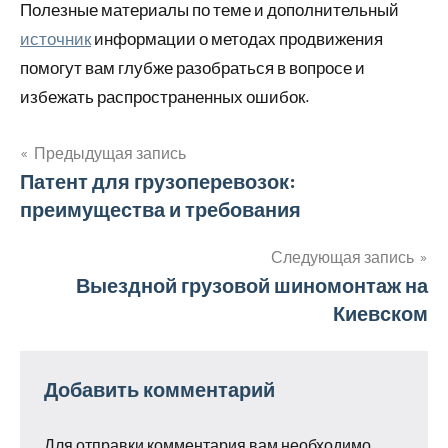
Полезные материалы по теме и дополнительный
источник
информации о методах продвижения
помогут вам глубже разобраться в вопросе и
избежать распространенных ошибок.
Предыдущая запись
Навигация
Патент для грузоперевозок:
преимущества и требования
по
записям
Следующая запись
Выездной грузовой шиномонтаж на
Киевском
Добавить комментарий
Для отправки комментария вам необходимо