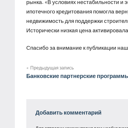
рынка. «В условиях нестабильности и 
ипотечного кредитования помогла вер
недвижимость для поддержки строитель
Исторически низкая цена активировал
Спасибо за внимание к публикации наш
Предыдущая запись
Навигация
Банковские партнерские программ
по
записям
Добавить комментарий