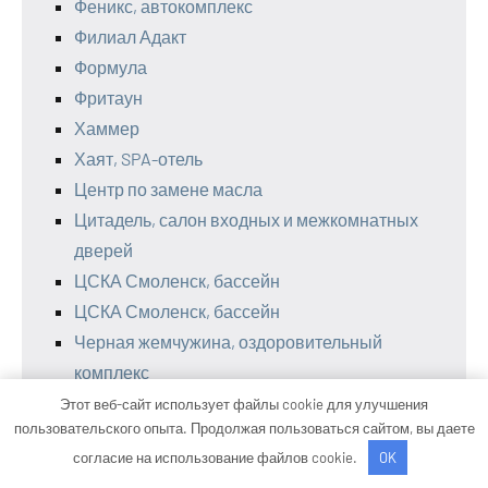
Феникс, автокомплекс
Филиал Адакт
Формула
Фритаун
Хаммер
Хаят, SPA-отель
Центр по замене масла
Цитадель, салон входных и межкомнатных
дверей
ЦСКА Смоленск, бассейн
ЦСКА Смоленск, бассейн
Черная жемчужина, оздоровительный
комплекс
Чип Тюнинг, прошивка авто в Евпатории от
Этот веб-сайт использует файлы cookie для улучшения
пользовательского опыта. Продолжая пользоваться сайтом, вы даете
Pro-chip.ru
согласие на использование файлов cookie.
OK
Чипак, торговая компания