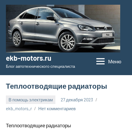
Перейти
к
содержимому
ekb-motors.ru
Меню
Блог автотехнического специалиста
Теплоотводящие радиаторы
В помощь электрикам
27 декабря 2023
ekb_motors_r
Нет комментариев
Теплоотводящие радиаторы