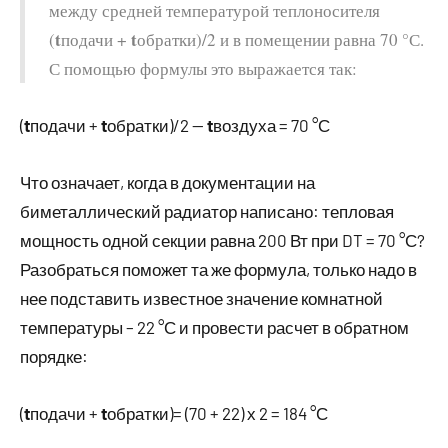
между средней температурой теплоносителя
t
t
(
подачи +
обратки)/2 и в помещении равна 70 °С.
С помощью формулы это выражается так:
(
t
подачи +
t
обратки)/2 —
t
воздуха = 70 °С
Что означает, когда в документации на
биметаллический радиатор написано: тепловая
мощность одной секции равна 200 Вт при DT = 70 °С?
Разобраться поможет та же формула, только надо в
нее подставить известное значение комнатной
температуры – 22 °С и провести расчет в обратном
порядке:
(
t
подачи +
t
обратки)= (70 + 22) х 2 = 184 °С