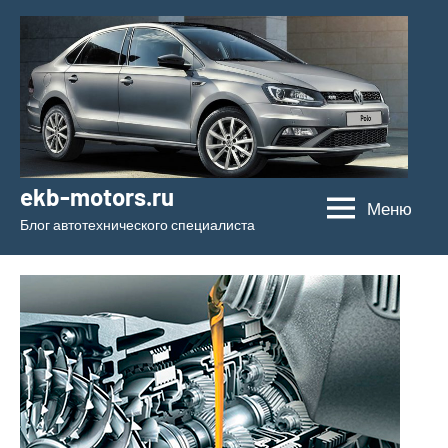
Перейти
к
содержимому
ekb-motors.ru
Меню
Блог автотехнического специалиста